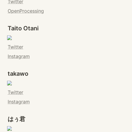
Twitter
OpenProcessing
Taito Otani
Twitter
Instagram
takawo
Twitter
Instagram
はぅ君